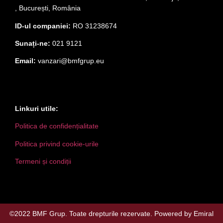
, București, România
ID-ul companiei:
RO 31238674
Sunați-ne:
021 9121
Email:
vanzari@bmfgrup.eu
Linkuri utile:
Politica de confidențialitate
Politica privind cookie-urile
Termeni și condiții
©2022 BMF Grup. Toate drepturile rezervate. Powered by
Emiral