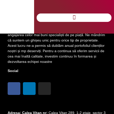
Despre noi
Încă de la înființarea companiei noastre, ne-am concentrat
pe dezvoltarea unor relații puternice cu clienții noștri și pe
angajarea celor mai buni specialiști de pe piață. Ne mândrim
că suntem un ghișeu unic pentru orice tip de proprietate.
Acest lucru ne-a permis să dublăm anual portofoliul clienților
noștri și mp deserviți. Pentru a continua să oferim servicii de
cea mai înaltă calitate, investim continuu în formarea și
dezvoltarea echipei noastre
Social
Adresa: Calea Vitan nr:
Calea Vitan 289, 1-2 etaje, sector 3