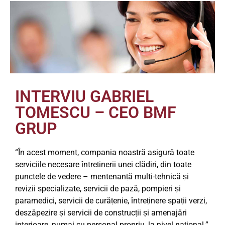
INTERVIU GABRIEL
TOMESCU – CEO BMF
GRUP
“În acest moment, compania noastră asigură toate
serviciile necesare întreṭinerii unei clădiri, din toate
punctele de vedere – mentenanṭă multi-tehnică ṣi
revizii specializate, servicii de pază, pompieri ṣi
paramedici, servicii de curăṭenie, întreṭinere spaṭii verzi,
deszăpezire ṣi servicii de construcṭii ṣi amenajări
interioare, numai cu personal propriu, la nivel naṭional.”