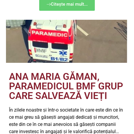
Citește mai mult...
ANA MARIA GĂMAN,
PARAMEDICUL BMF GRUP
CARE SALVEAZĂ VIEṬI
În zilele noastre ṣi într-o societate în care este din ce în
ce mai greu să găseṣti angajaṭi dedicaṭi ṣi muncitori,
este din ce în ce mai anevoios să găseṣti companii
care investesc în angajaṭi ṣi le valorifică potenṭialul…