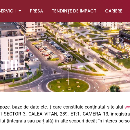
SERVICII
PRESĂ
TENDINȚE DE IMPACT
CARIERE
ȚII
poze, baze de date etc. ) care constituie conținutul site-ului
ww
 SECTOR 3, CALEA VITAN, 289, ET:1, CAMERA 13, înregistrată
(integrala sau parțială) în alte scopuri decât în interes perso