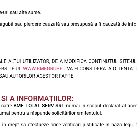
e-uri sau alte surse.
agubă sau pierdere cauzată sau presupusă a fi cauzată de inform
E ALTUI UTILIZATOR, DE A MODIFICA CONTINUTUL SITE-U
EBSITE-UL
WWW.BMFGRUP.EU
VA FI CONSIDERATA O TENTATI
SAU AUTORILOR ACESTOR FAPTE.
SI A INFORMAȚIILOR:
e către
BMF TOTAL SERV SRL
numai în scopul declarat al acestu
numai pentru a răspunde solicitărilor emitentului.
în drept să efectueze orice verificări justificate în baza legii, 