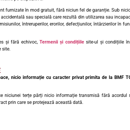
unt furnizate în mod gratuit, fără niciun fel de garanție. Sub ni
 accidentală sau specială care rezultă din utilizarea sau incapaci
isiunilor, întreruperilor, erorilor, defecțiunilor, întârzierilor în 
es și fără echivoc,
Termenii și condițiile
site-ul și condițiile 
 site.
E
mijloace, nicio informație cu caracter privat primita de la B
 niciunei terțe părți nicio informație transmisă fără acordul sc
ntract prin care se protejează această dată.