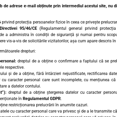
mb de adrese e-mail obținute prin intermediul acestui site, nu
6
privind protecția persoanelor fizice în ceea ce privește prelucra
Directivei 95/46/CE
(Regulamentul general privind protecția
de a administra în condiții de siguranță și numai pentru scopur
re vis-a-vis de solicitările vizitatorilor, așa cum apare descris în
următoarele drepturi:
 personal:
dreptul de a obține o confirmare a faptului că se pr
ele respective.
ului și de a obține, fără întârzieri nejustificate, rectificarea da
r cu caracter personal care sunt incomplete, cu mențiunea că 
tare a datelor contului.
at”):
dreptul de a obține ștergerea datelor cu caracter personal
menționate în
Regulamentul GDPR
.
ține restricționarea prelucrării în anumite cazuri.
datele cu caracter personal care va privesc și de a le transmite că