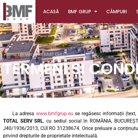
ACASĂ
BMF GRUP
CÂMPURI
Bine ați venit la BMF Grup
TERMENI ȘI CONDI
La adresa
www.bmfgrup.eu
se regăsesc informații (text, 
TOTAL SERV SRL
, cu sediul social în ROMÂNIA, BUCUREȘTI
J40/1936/2013, CUI RO 31238674. Orice preluare a conținutului 
privind drepturile de proprietate intelectuală.