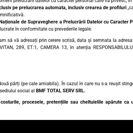
ment prelucrării datelor cu caracter personal care vă privesc, în 
clusiv pe prelucrarea automata, inclusiv crearea de profiluri ,
ca
mnificativă.
ii Naționale de Supraveghere a Prelucrării Datelor cu Caracte
ucrate în conformitate cu prevederile legale.
am să vă adresați prin cerere scrisă, data și semnata la adresa
 VITAN, 289, ET:1, CAMERA 13, în atenția RESPONSABIL
e două părți (pe cale amiabila). În cazul în care nu s-a reușit stin
sediului social al
BMF TOTAL SERV SRL.
osturile, procesele, pretențiile sau cheltuielile apărute ca