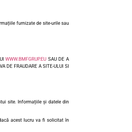
ațiile furnizate de site-urile sau
LUI
WWW.BMFGRUP.EU
SAU DE A
VA DE FRAUDARE A SITE-ULUI SI
i site. Informațiile și datele din
dacă acest lucru va fi solicitat în