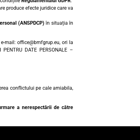
condițiile
Regulamentului GDPR
.
re produce efecte juridice care va
r Personal (ANSPDCP)
în situația în
 e-mail: office@bmfgrup.eu, ori la
ULUI PENTRU DATE PERSONALE –
gerea conflictului pe cale amiabila,
 urmare a nerespectării de către