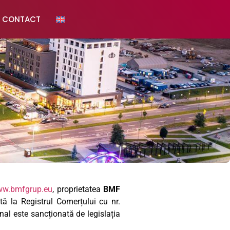
CONTACT
w.bmfgrup.eu
, proprietatea
BMF
 la Registrul Comerțului cu nr.
nal este sancționată de legislația