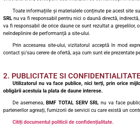
Toate informațiile și materialele conținute pe acest site s
SRL
nu va fi responsabil pentru nici o daună directă, indirectă,
va fi responsabil de orice daune ce sunt rezultat a greșelilor, om
neîndeplinire de performanță a site-ului.
Prin accesarea site-ului, vizitatorul acceptă în mod expr
contact și/sau cerere de ofertă, așa cum sunt ele prezentate pe
2. PUBLICITATE SI CONFIDENTIALITAT
Utilizatorul nu va face publice, nici terți, prin orice 
obligării acestuia la plata de daune interese.
De asemenea,
BMF TOTAL SERV SRL
nu va face publice
partenerilor agreați, furnizorii de servicii cu care există un co
Citiți documentul politicii de confidențialitate.