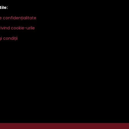
tile:
de confidențialitate
rivind cookie-urile
i condiții