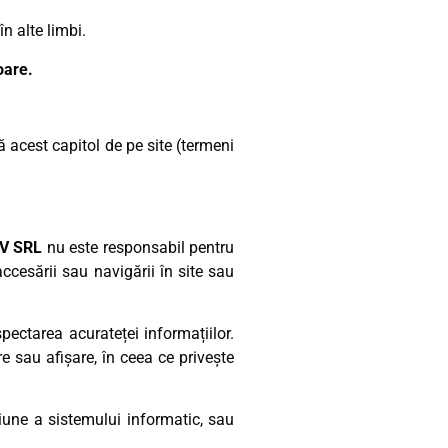
n alte limbi.
oare.
 acest capitol de pe site (termeni
V SRL
nu este responsabil pentru
accesării sau navigării în site sau
pectarea acurateței informațiilor.
e sau afișare, în ceea ce privește
iune a sistemului informatic, sau