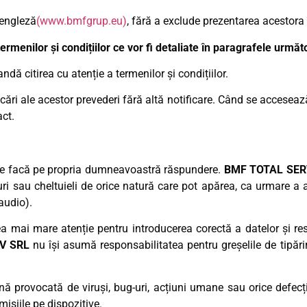
 engleză
(www.bmfgrup.eu)
, fără a exclude prezentarea acestora î
ermenilor și condițiilor ce vor fi detaliate în paragrafele următ
ndă citirea cu atenție a termenilor și condițiilor.
ări ale acestor prevederi fără altă notificare. Când se accesează
act.
ă se facă pe propria dumneavoastră răspundere.
BMF TOTAL SER
turi sau cheltuieli de orice natură care pot apărea, ca urmare a 
audio).
a mai mare atenție pentru introducerea corectă a datelor și res
V SRL
nu își asumă responsabilitatea pentru greșelile de tipărir
ă provocată de viruși, bug-uri, acțiuni umane sau orice defecț
misiile pe dispozitive.