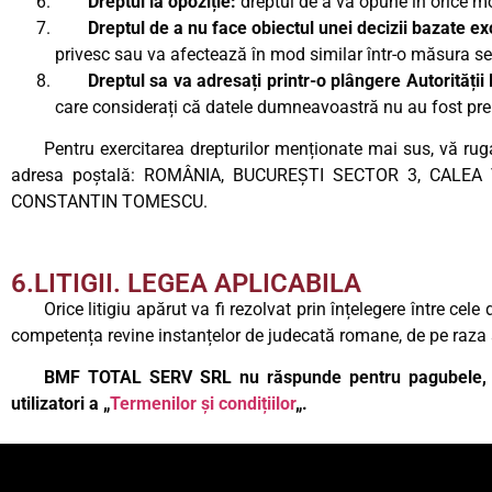
Dreptul la opoziție:
dreptul de a va opune în orice mo
Dreptul de a nu face obiectul unei decizii bazate ex
privesc sau va afectează în mod similar într-o măsura se
Dreptul sa va adresați printr-o plângere Autorităț
care considerați că datele dumneavoastră nu au fost prel
Pentru exercitarea drepturilor menționate mai sus, vă rug
adresa poștală: ROMÂNIA, BUCUREȘTI SECTOR 3, CALEA
CONSTANTIN TOMESCU.
6.LITIGII. LEGEA APLICABILA
Orice litigiu apărut va fi rezolvat prin înțelegere între cel
competența revine instanțelor de judecată romane, de pe raza 
BMF TOTAL SERV SRL
nu răspunde pentru pagubele, c
utilizatori a „
Termenilor și condițiilor
„.