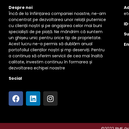
Despre noi
Ad
Încă de la înființarea companiei noastre, ne-am
et
concentrat pe dezvoltarea unor relații puternice
ID
cu clienții noștri și pe angajarea celor mai buni
specialiști de pe piață. Ne mândrim că suntem
Su
un ghișeu unic pentru orice tip de proprietate.
Acest lucru ne-a permis să dublăm anual
Em
portofoliul clienților noștri și mp deserviți. Pentru
a continua să oferim servicii de cea mai înaltă
calitate, investim continuu în formarea și
dezvoltarea echipei noastre
Social
©2022 BMF Gru