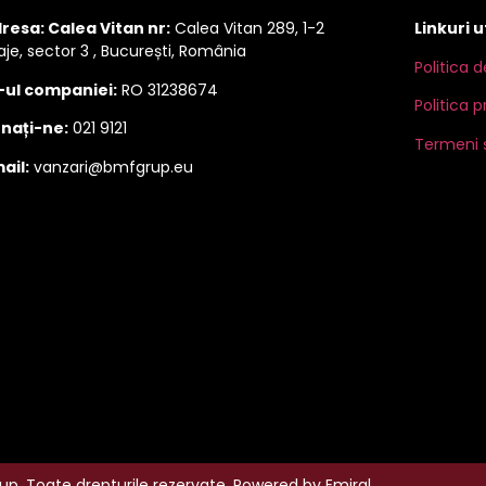
resa: Calea Vitan nr:
Calea Vitan 289, 1-2
Linkuri u
aje, sector 3 , București, România
Politica 
-ul companiei:
RO 31238674
Politica p
nați-ne:
021 9121
Termeni ș
ail:
vanzari@bmfgrup.eu
p. Toate drepturile rezervate. Powered by
Emiral