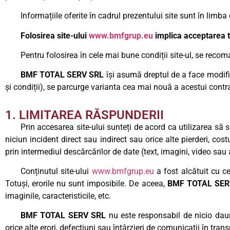
Informațiile oferite în cadrul prezentului site sunt în limba
Folosirea site-ului
www.bmfgrup.eu
implica acceptarea t
Pentru folosirea în cele mai bune condiții site-ul, se recoma
BMF TOTAL SERV SRL
își asumă dreptul de a face modific
și condiții), se parcurge varianta cea mai nouă a acestui contr
1. LIMITAREA RĂSPUNDERII
Prin accesarea site-ului sunteți de acord ca utilizarea s
niciun incident direct sau indirect sau orice alte pierderi, cos
prin intermediul descărcărilor de date (text, imagini, video sau 
Conținutul site-ului
www.bmfgrup.eu
a fost alcătuit cu ce
Totuși, erorile nu sunt imposibile. De aceea,
BMF TOTAL SER
imaginile, caracteristicile, etc.
BMF TOTAL SERV SRL
nu este responsabil de nicio daun
orice alte erori, defecțiuni sau întârzieri de comunicații în trans