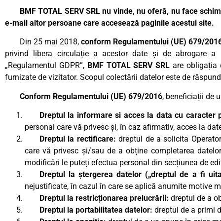
BMF TOTAL SERV SRL
nu vinde, nu oferă, nu face schi
e-mail altor persoane care accesează paginile acestui site.
Din 25 mai 2018,
conform Regulamentului (UE) 679/201
privind libera circulație a acestor date și de abrogare a
„Regulamentul GDPR”,
BMF TOTAL SERV SRL
are obligația 
furnizate de vizitator. Scopul colectării datelor este de răspunde
Conform Regulamentului (UE) 679/2016
, beneficiații de 
Dreptul la informare si acces la data cu caracter
personal care vă privesc și, în caz afirmativ, acces la dat
Dreptul la rectificare:
dreptul de a solicita Operator
care vă privesc și/sau de a obține completarea datelo
modificări le puteți efectua personal din secțiunea de edi
Dreptul la ștergerea datelor („dreptul de a fi uit
nejustificate, în cazul în care se aplică anumite motive 
Dreptul la restricționarea prelucrării:
dreptul de a ob
Dreptul la portabilitatea datelor:
dreptul de a primi 