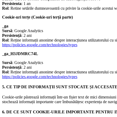
Persistenta
: 1 an
Rol
: Retine setările dumneavoastră cu privire la cookie-urile acestui w
Cookie-uri terțe (Cookie-uri terță parte)
_ga
Sursă
: Google Analytics
Persistență
: 2 ani
Rol
: Reține informații anonime despre interacțiunea utilizatorului cu si
https://policies.google.com/technologies/types
_ga_H3JDMRC74L
Sursă
: Google Analytics
Persistență
: 2 ani
Rol
: Reține informații anonime despre interactiunea utilizatorului cu si
https://policies.google.com/technologies/types
5. CE TIP DE INFORMAȚII SUNT STOCATE ȘI ACCESA
Cookie-urile păstrează informații într-un fișier text de mici dimensiu
stochează informații importante care îmbunătățesc experiența de navigare
6. DE CE SUNT COOKIE-URILE IMPORTANTE PENTRU 