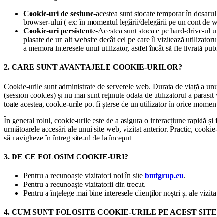
Cookie-uri de sesiune-
acestea sunt stocate temporar în dosarul
browser-ului ( ex: în momentul legării/delegării pe un cont de w
Cookie-uri persistente-
Acestea sunt stocate pe hard-drive-ul un
plasate de un alt website decât cel pe care îl vizitează utilizat
a memora interesele unui utilizator, astfel încât să fie livrată publ
2. CARE SUNT AVANTAJELE COOKIE-URILOR?
Cookie-urile sunt administrate de serverele web. Durata de viață a unu
(session cookies) și nu mai sunt reținute odată de utilizatorul a părăsit
toate acestea, cookie-urile pot fi șterse de un utilizator în orice momen
În general rolul, cookie-urile este de a asigura o interacțiune rapidă și f
următoarele accesări ale unui site web, vizitat anterior. Practic, cookie-
să navigheze în întreg site-ul de la început.
3. DE CE FOLOSIM COOKIE-URI?
Pentru a recunoaște vizitatori noi în site
bmfgrup.eu
.
Pentru a recunoaște vizitatorii din trecut.
Pentru a înțelege mai bine interesele clienților noștri și ale vizit
4. CUM SUNT FOLOSITE COOKIE-URILE PE ACEST SITE