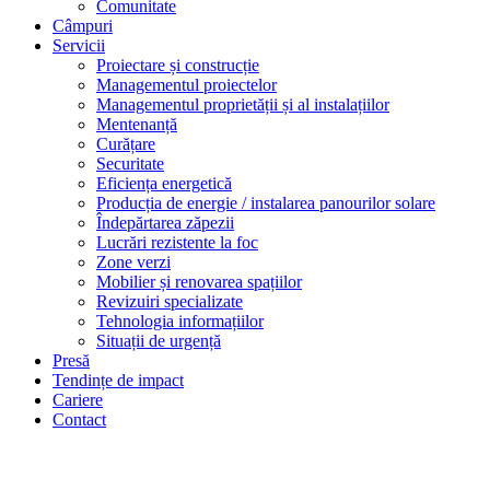
Comunitate
Câmpuri
Servicii
Proiectare și construcție
Managementul proiectelor
Managementul proprietății și al instalațiilor
Mentenanță
Curățare
Securitate
Eficiența energetică
Producția de energie / instalarea panourilor solare
Îndepărtarea zăpezii
Lucrări rezistente la foc
Zone verzi
Mobilier și renovarea spațiilor
Revizuiri specializate
Tehnologia informațiilor
Situații de urgență
Presă
Tendințe de impact
Cariere
Contact