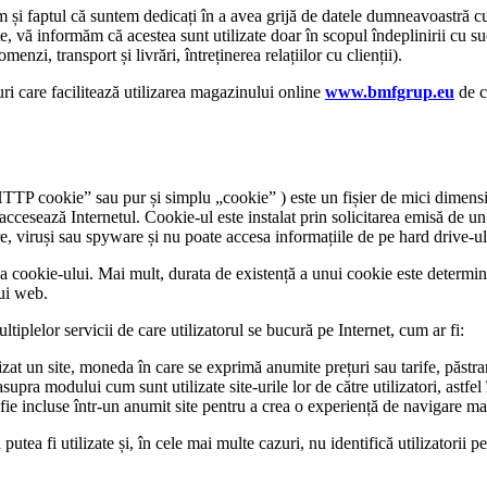
și faptul că suntem dedicați în a avea grijă de datele dumneavoastră cu
ate, vă informăm că acestea sunt utilizate doar în scopul îndeplinirii cu 
nzi, transport și livrări, întreținerea relațiilor cu clienții).
ri care facilitează utilizarea magazinului online
www.bmfgrup.eu
de că
P cookie” sau pur și simplu „cookie” ) este un fișier de mici dimensiun
e accesează Internetul. Cookie-ul este instalat prin solicitarea emisă de
 viruși sau spyware și nu poate accesa informațiile de pe hard drive-ul u
 cookie-ului. Mai mult, durata de existență a unui cookie este determinat
lui web.
ltiplelor servicii de care utilizatorul se bucură pe Internet, cum ar fi:
at un site, moneda în care se exprimă anumite prețuri sau tarife, păstrare
upra modului cum sunt utilizate site-urile lor de către utilizatori, astfel 
ă fie incluse într-un anumit site pentru a crea o experiență de navigare ma
utea fi utilizate și, în cele mai multe cazuri, nu identifică utilizatorii pe