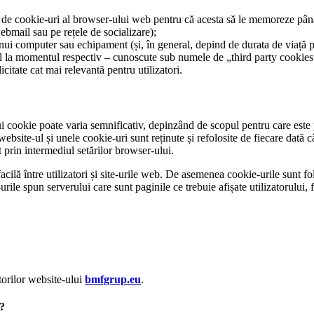
 de cookie-uri al browser-ului web pentru că acesta să le memoreze până 
ebmail sau pe rețele de socializare);
ui computer sau echipament (și, în general, depind de durata de viață pre
orul la momentul respectiv – cunoscute sub numele de „third party cookies”
icitate cat mai relevantă pentru utilizatori.
i cookie poate varia semnificativ, depinzând de scopul pentru care este 
 website-ul și unele cookie-uri sunt reținute și refolosite de fiecare dat
t prin intermediul setărilor browser-ului.
acilă între utilizatori și site-urile web. De asemenea cookie-urile sunt folo
urile spun serverului care sunt paginile ce trebuie afișate utilizatorului,
atorilor website-ului
bmfgrup.eu
.
?