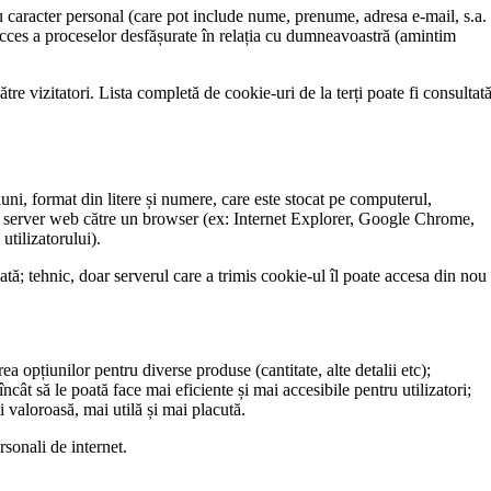
 caracter personal (care pot include nume, prenume, adresa e-mail, s.a.
succes a proceselor desfășurate în relația cu dumneavoastră (amintim
tre vizitatori. Lista completă de cookie-uri de la terți poate fi consultat
i, format din litere și numere, care este stocat pe computerul,
 un server web către un browser (ex: Internet Explorer, Google Chrome,
tilizatorului).
ă; tehnic, doar serverul care a trimis cookie-ul îl poate accesa din nou
a opțiunilor pentru diverse produse (cantitate, alte detalii etc);
încât să le poată face mai eficiente și mai accesibile pentru utilizatori;
i valoroasă, mai utilă și mai placută.
rsonali de internet.