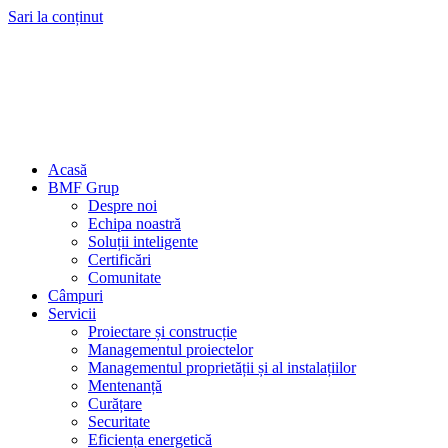
Sari la conținut
Acasă
BMF Grup
Despre noi
Echipa noastră
Soluții inteligente
Certificări
Comunitate
Câmpuri
Servicii
Proiectare și construcție
Managementul proiectelor
Managementul proprietății și al instalațiilor
Mentenanță
Curățare
Securitate
Eficiența energetică