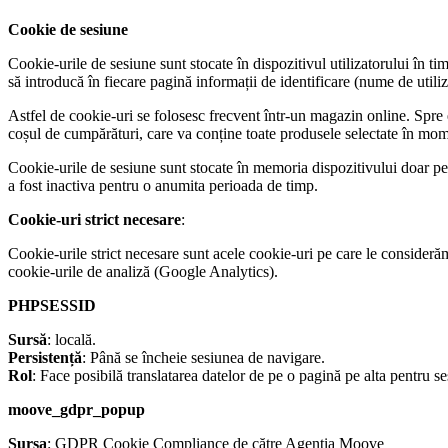
Cookie de sesiune
Cookie-urile de sesiune sunt stocate în dispozitivul utilizatorului în t
să introducă în fiecare pagină informații de identificare (nume de utiliza
Astfel de cookie-uri se folosesc frecvent într-un magazin online. Spre 
coșul de cumpărături, care va conține toate produsele selectate în mome
Cookie-urile de sesiune sunt stocate în memoria dispozitivului doar pe
a fost inactiva pentru o anumita perioada de timp.
Cookie-uri strict necesare
:
Cookie-urile strict necesare sunt acele cookie-uri pe care le considerăm
cookie-urile de analiză (Google Analytics).
PHPSESSID
Sursă
: locală.
Persistență
: Până se încheie sesiunea de navigare.
Rol
: Face posibilă translatarea datelor de pe o pagină pe alta pentru se
moove_gdpr_popup
Sursa
: GDPR Cookie Compliance de către Agenția Moove