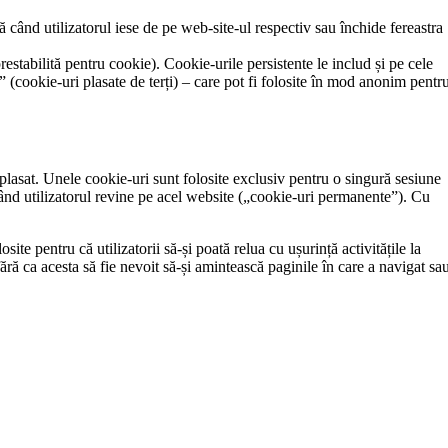
când utilizatorul iese de pe web-site-ul respectiv sau închide fereastra
stabilită pentru cookie). Cookie-urile persistente le includ și pe cele
 (cookie-uri plasate de terți) – care pot fi folosite în mod anonim pentr
plasat. Unele cookie-uri sunt folosite exclusiv pentru o singură sesiune
ă când utilizatorul revine pe acel website („cookie-uri permanente”). Cu
site pentru că utilizatorii să-și poată relua cu ușurință activitățile la
 fără ca acesta să fie nevoit să-și amintească paginile în care a navigat sa