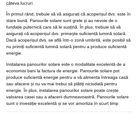
câteva lucruri.
În primul rând, trebuie să vă asigurați că acoperișul dvs. este în
stare bună. Panourile solare sunt grele și au nevoie de o
fundație puternică care să le susțină. În plus, trebuie să vă
asigurați că acoperișul dvs. primește suficientă lumină solară.
Dacă acoperișul dvs. se află într-o zonă umbrită, este posibil să
nu primiți suficientă lumină solară pentru a produce suficientă
energie.
Instalarea panourilor solare este o modalitate excelentă de a
economisi bani la factura de energie. Panourile solare pot
produce suficientă energie pentru a vă alimenta întreaga casă
sau afacere și nu va mai trebui să plătiți niciodată pentru
energie. În plus, instalarea panourilor solare poate crește
valoarea casei sau a afacerii dumneavoastră. Panourile solare
sunt o investiție excelentă și se vor amortiza în scurt timp.