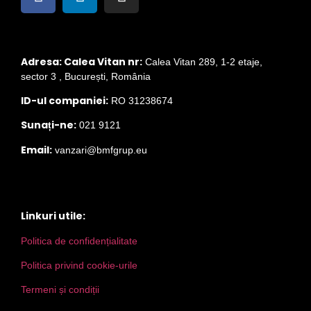
Adresa: Calea Vitan nr:
Calea Vitan 289, 1-2 etaje,
sector 3 , București, România
ID-ul companiei:
RO 31238674
Sunați-ne:
021 9121
Email:
vanzari@bmfgrup.eu
Linkuri utile:
Politica de confidențialitate
Politica privind cookie-urile
Termeni și condiții