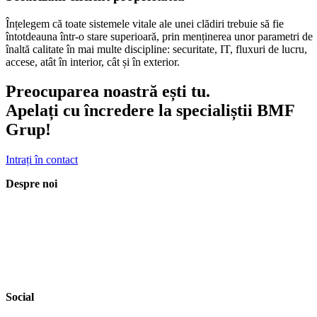
Înțelegem că toate sistemele vitale ale unei clădiri trebuie să fie
întotdeauna într-o stare superioară, prin menținerea unor parametri de
înaltă calitate în mai multe discipline: securitate, IT, fluxuri de lucru,
accese, atât în interior, cât și în exterior.
Preocuparea noastră ești tu.
Apelați cu încredere la specialiștii BMF
Grup!
Intrați în contact
Despre noi
Încă de la înființarea companiei noastre, ne-am concentrat pe
dezvoltarea unor relații puternice cu clienții noștri și pe angajarea celo
mai buni specialiști de pe piață. Ne mândrim că suntem un ghișeu uni
pentru orice tip de proprietate. Acest lucru ne-a permis să dublăm anu
portofoliul clienților noștri și mp deserviți. Pentru a continua să oferim
servicii de cea mai înaltă calitate, investim continuu în formarea și
dezvoltarea echipei noastre
Social