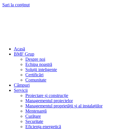
Sari la conținut
Acasă
BMF Grup
Despre noi
Echipa noastră
Soluții inteligente
Certificări
Comunitate
Câmpuri
Servicii
Proiectare și construcție
Managementul proiectelor
Managementul proprietății și al instalațiilor
Mentenanță
Curățare
Securitate
Eficiența energetică