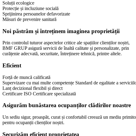
Soluții ecologice
Protecție și incluziune socială
Sprijinirea persoanelor defavorizate
Măsuri de prevenire sanitară
Noi păstrăm și întreținem imaginea proprietății
Prin controlul tuturor aspectelor critice ale spațiilor clienților noștri,
BMF GRUP asigură servicii de înaltă calitate și personalizate, prin
curățenie adecvată, securitate, întreținere tehnică, printre altele.
Eficient
Forță de muncă calificată
Supervizare cu mai multe competențe Standard de egalitate a serviciil
Lanț decizional flexibil și direct
Certificare ISO Certificare specializată
Asigurăm bunăstarea ocupanților clădirilor noastre
Un sediu sigur, proaspăt, curat și confortabil creează un mediu primito
pentru ocupanții clienților noștri.
Securizăm eficient proprietatea