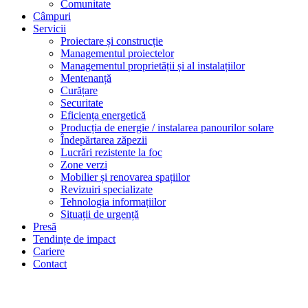
Comunitate
Câmpuri
Servicii
Proiectare și construcție
Managementul proiectelor
Managementul proprietății și al instalațiilor
Mentenanță
Curățare
Securitate
Eficiența energetică
Producția de energie / instalarea panourilor solare
Îndepărtarea zăpezii
Lucrări rezistente la foc
Zone verzi
Mobilier și renovarea spațiilor
Revizuiri specializate
Tehnologia informațiilor
Situații de urgență
Presă
Tendințe de impact
Cariere
Contact