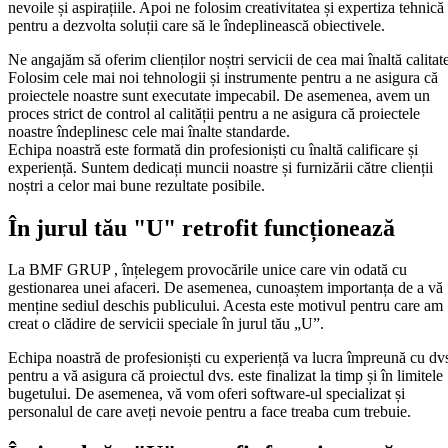
nevoile și aspirațiile. Apoi ne folosim creativitatea și expertiza tehnică
pentru a dezvolta soluții care să le îndeplinească obiectivele.
Ne angajăm să oferim clienților noștri servicii de cea mai înaltă calitat
Folosim cele mai noi tehnologii și instrumente pentru a ne asigura că
proiectele noastre sunt executate impecabil. De asemenea, avem un
proces strict de control al calității pentru a ne asigura că proiectele
noastre îndeplinesc cele mai înalte standarde.
Echipa noastră este formată din profesioniști cu înaltă calificare și
experiență. Suntem dedicați muncii noastre și furnizării către clienții
noștri a celor mai bune rezultate posibile.
În jurul tău "U" retrofit funcționează
La BMF GRUP , înțelegem provocările unice care vin odată cu
gestionarea unei afaceri. De asemenea, cunoaștem importanța de a vă
menține sediul deschis publicului. Acesta este motivul pentru care am
creat o clădire de servicii speciale în jurul tău „U”.
Echipa noastră de profesioniști cu experiență va lucra împreună cu dv
pentru a vă asigura că proiectul dvs. este finalizat la timp și în limitele
bugetului. De asemenea, vă vom oferi software-ul specializat și
personalul de care aveți nevoie pentru a face treaba cum trebuie.