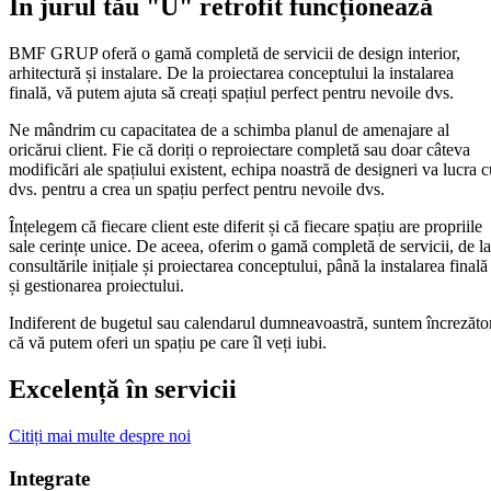
În jurul tău "U" retrofit funcționează
BMF GRUP oferă o gamă completă de servicii de design interior,
arhitectură și instalare. De la proiectarea conceptului la instalarea
finală, vă putem ajuta să creați spațiul perfect pentru nevoile dvs.
Ne mândrim cu capacitatea de a schimba planul de amenajare al
oricărui client. Fie că doriți o reproiectare completă sau doar câteva
modificări ale spațiului existent, echipa noastră de designeri va lucra c
dvs. pentru a crea un spațiu perfect pentru nevoile dvs.
Înțelegem că fiecare client este diferit și că fiecare spațiu are propriile
sale cerințe unice. De aceea, oferim o gamă completă de servicii, de la
consultările inițiale și proiectarea conceptului, până la instalarea finală
și gestionarea proiectului.
Indiferent de bugetul sau calendarul dumneavoastră, suntem încrezăto
că vă putem oferi un spațiu pe care îl veți iubi.
Excelență în servicii
Citiți mai multe despre noi
Integrate