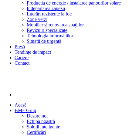
Producția de energie / instalarea panourilor solare
Îndepărtarea zăpezii
Lucrări rezistente la foc
Zone verzi
Mobilier și renovarea spațiilor
Revizuiri specializate
Tehnologia informațiilor
Situații de urgență
Presă
Tendințe de impact
Cariere
Contact
Acasă
BMF Grup
Despre noi
Echipa noastră
Soluții inteligente
Certificări