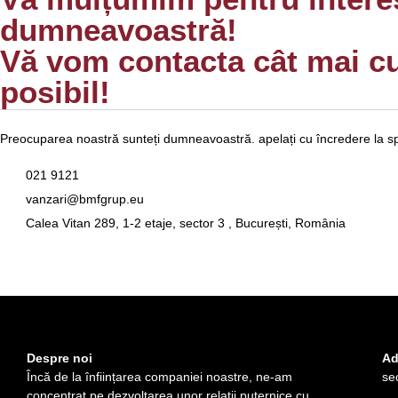
dumneavoastră!
Vă vom contacta cât mai c
posibil!
Preocuparea noastră sunteți dumneavoastră. apelați cu încredere la sp
021 9121
vanzari@bmfgrup.eu
Calea Vitan 289, 1-2 etaje, sector 3 , București, România
Despre noi
Ad
Încă de la înființarea companiei noastre, ne-am
se
concentrat pe dezvoltarea unor relații puternice cu