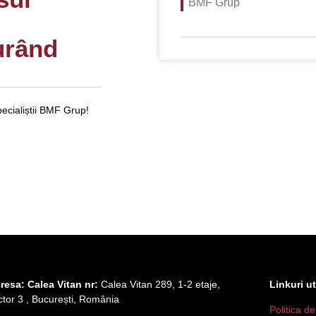
BMF Grup
urând
ecialiștii BMF Grup!
resa: Calea Vitan nr:
Calea Vitan 289, 1-2 etaje,
Linkuri ut
ctor 3 , București, România
Politica de