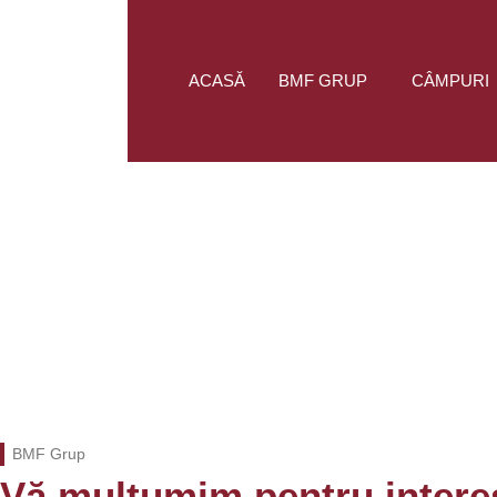
ACASĂ
BMF GRUP
CÂMPURI
BMF Grup
Vă mulțumim pentru intere